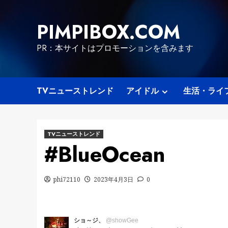
Skip
to
PIMPIBOX.COM
content
PR：本サイトはプロモーションを含みます
TVニューストレンド
アイドル
生活・ライ
TVニューストレンド
#BlueOcean
phi72110
2023年4月3日
0
ショ～ジ、
@showGee