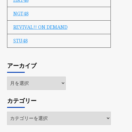
HKT48
NGT48
REVIVAL!! ON DEMAND
STU48
アーカイブ
ア
ー
カ
カテゴリー
イ
ブ
カ
テ
ゴ