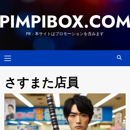
Skip
to
PIMPIBOX.CO
content
PR：本サイトはプロモーションを含みます
Primary
Menu
さすまた店員