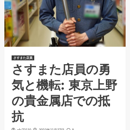
さすまた店員
さすまた店員の勇
気と機転: 東京上野
の貴金属店での抵
抗
0