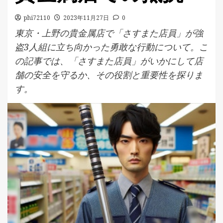
phi72110
2023年11月27日
0
東京・上野の貴金属店で「さすまた店員」が強
盗3人組に立ち向かった勇敢な行動について。こ
の記事では、「さすまた店員」がいかにして店
舗の安全を守るか、その役割と重要性を探りま
す。