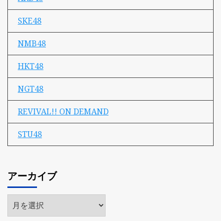
SKE48
NMB48
HKT48
NGT48
REVIVAL!! ON DEMAND
STU48
アーカイブ
ア
ー