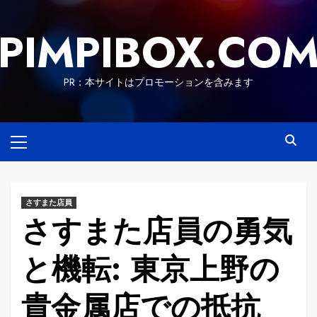
Skip
to
PIMPIBOX.CO
content
PR：本サイトはプロモーションを含みます
Primary
Menu
さすまた店員
さすまた店員の勇気
と機転: 東京上野の
貴金属店での抵抗