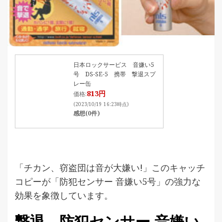
日本ロックサービス 音嫌い5
号 DS-SE-5 携帯 撃退スプ
レー缶
813円
価格:
(2023/10/19 16:23時点)
感想(0件)
「チカン、窃盗団は音が大嫌い!」このキャッチ
コピーが「防犯センサー 音嫌い5号」の強力な
効果を象徴しています。
撃退、防犯センサー 音嫌い