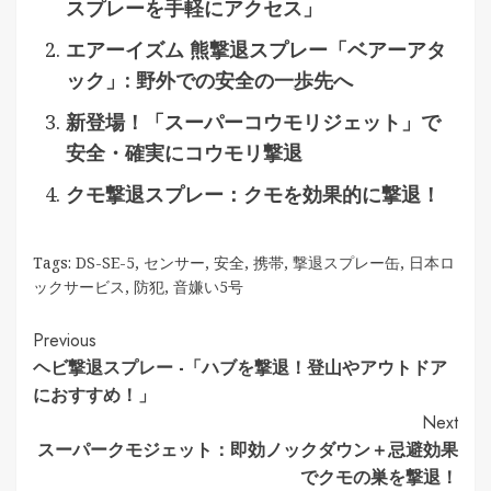
スプレーを手軽にアクセス」
エアーイズム 熊撃退スプレー「ベアーアタ
ック」: 野外での安全の一歩先へ
新登場！「スーパーコウモリジェット」で
安全・確実にコウモリ撃退
クモ撃退スプレー：クモを効果的に撃退！
Tags:
DS-SE-5
,
センサー
,
安全
,
携帯
,
撃退スプレー缶
,
日本ロ
ックサービス
,
防犯
,
音嫌い5号
Continue
Previous
ヘビ撃退スプレー -「ハブを撃退！登山やアウトドア
Reading
におすすめ！」
Next
スーパークモジェット：即効ノックダウン＋忌避効果
でクモの巣を撃退！