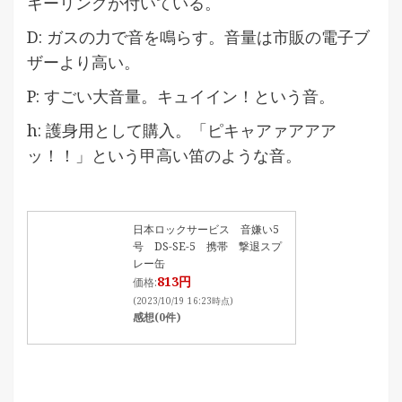
キーリングが付いている。
D: ガスの力で音を鳴らす。音量は市販の電子ブ
ザーより高い。
P: すごい大音量。キュイイン！という音。
h: 護身用として購入。「ピキャアァアアア
ッ！！」という甲高い笛のような音。
日本ロックサービス 音嫌い5
号 DS-SE-5 携帯 撃退スプ
レー缶
813円
価格:
(2023/10/19 16:23時点)
感想(0件)