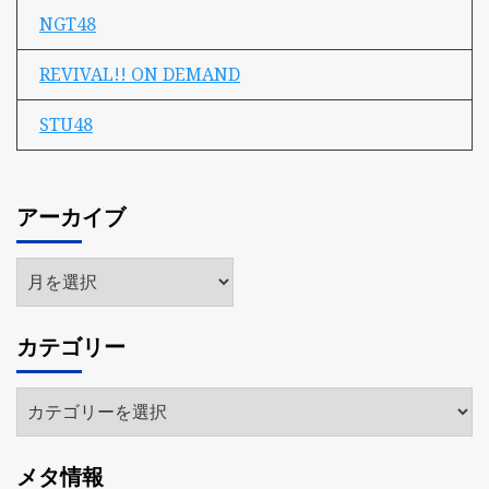
NGT48
REVIVAL!! ON DEMAND
STU48
アーカイブ
ア
ー
カ
カテゴリー
イ
ブ
カ
テ
ゴ
メタ情報
リ