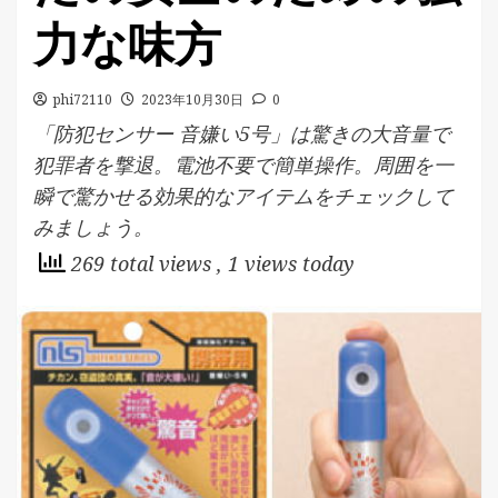
力な味方
phi72110
2023年10月30日
0
「防犯センサー 音嫌い5号」は驚きの大音量で
犯罪者を撃退。電池不要で簡単操作。周囲を一
瞬で驚かせる効果的なアイテムをチェックして
みましょう。
269 total views
, 1 views today