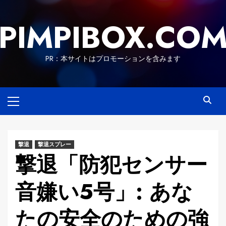
Skip
to
PIMPIBOX.CO
content
PR：本サイトはプロモーションを含みます
Primary
Menu
撃退
撃退スプレー
撃退「防犯センサー
音嫌い5号」: あな
たの安全のための強