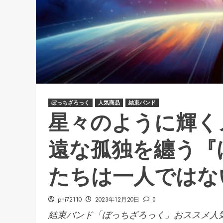
ぼっちざろっく
人気商品
結束バンド
星々のように輝く
遠な孤独を纏う『
たちは一人ではない
phi72110
2023年12月20日
0
結束バンド「ぼっちざろっく」おススメ人気.