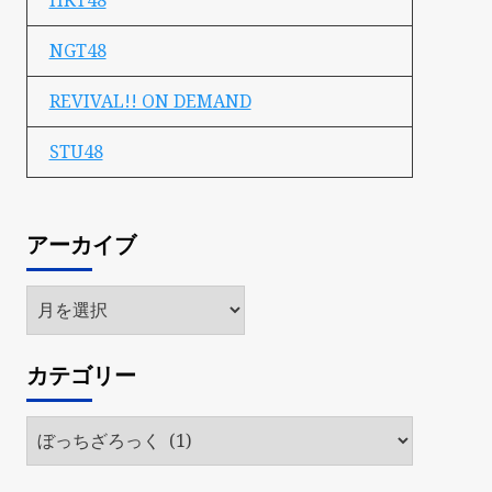
HKT48
NGT48
REVIVAL!! ON DEMAND
STU48
アーカイブ
ア
ー
カ
カテゴリー
イ
ブ
カ
テ
ゴ