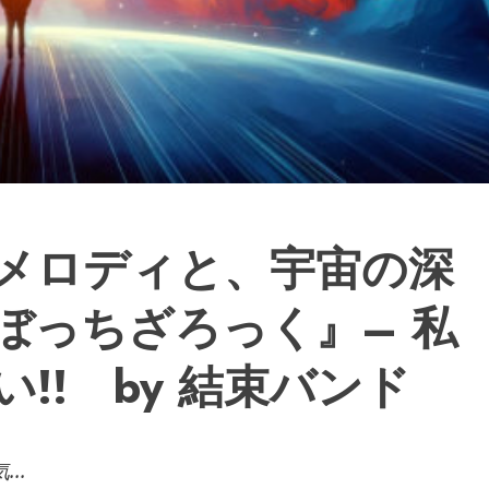
メロディと、宇宙の深
ぼっちざろっく』– 私
!! by 結束バンド
..