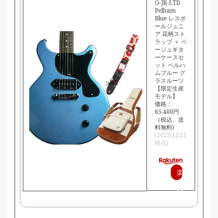
G-JR-LTD
Pelham
Blue レスポ
ールジュニ
ア 花柄スト
ラップ ＋ ベ
ージュギタ
ーケースセ
ット ペルハ
ムブルー グ
ラスルーツ
【限定生産
モデル】
価格：
65,400円
（税込、送
料無料)
(2023/12/21
時点)
楽
天
で