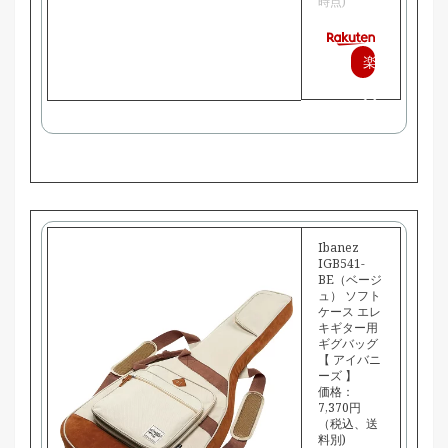
時点)
楽
天
で
購
入
Ibanez
IGB541-
BE（ベージ
ュ） ソフト
ケース エレ
キギター用
ギグバッグ
【 アイバニ
ーズ 】
価格：
7,370円
（税込、送
料別)