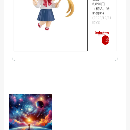
6,890円
（税込、送
料無料)
(2023/12/21
時点)
楽
天
で
購
入