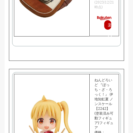
(2023/12/21
時点)
楽
天
で
購
入
ねんどろい
ど 『ぼっ
ち・ざ・ろ
っく！』 伊
地知虹夏 ノ
ンスケール
【2242】
(塗装済み可
動フィギュ
ア)フィギュ
ア
価格：