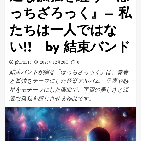
っちざろっく』– 私
たちは一人ではな
い!! by 結束バンド
phi72110
2023年12月20日
0
結束バンドが贈る「ぼっちざろっく」は、青春
と孤独をテーマにした音楽アルバム。星座や惑
星をモチーフにした楽曲で、宇宙の美しさと深
遠な孤独を感じさせる作品です。