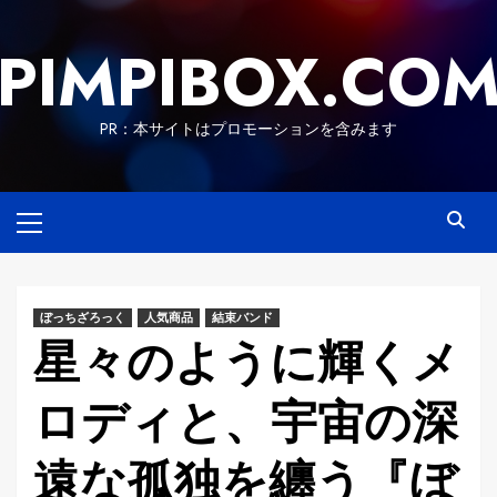
Skip
to
PIMPIBOX.CO
content
PR：本サイトはプロモーションを含みます
Primary
Menu
ぼっちざろっく
人気商品
結束バンド
星々のように輝くメ
ロディと、宇宙の深
遠な孤独を纏う『ぼ