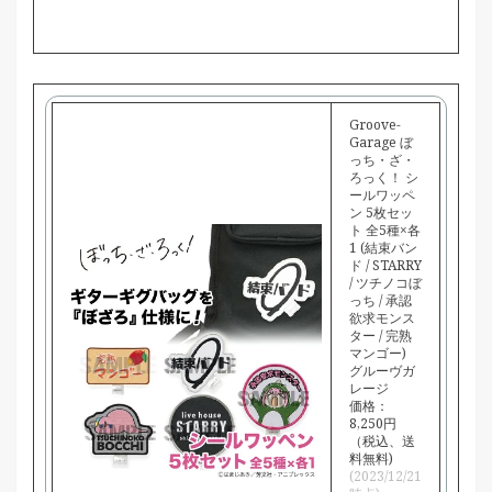
購
入
Groove-
Garage ぼ
っち・ざ・
ろっく！ シ
ールワッペ
ン 5枚セッ
ト 全5種×各
1 (結束バン
ド / STARRY
/ ツチノコぼ
っち / 承認
欲求モンス
ター / 完熟
マンゴー)
グルーヴガ
レージ
価格：
8,250円
（税込、送
料無料)
(2023/12/21