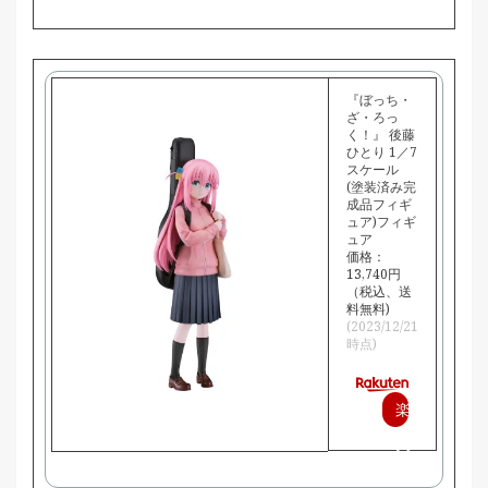
購
入
『ぼっち・
ざ・ろっ
く！』 後藤
ひとり 1／7
スケール
(塗装済み完
成品フィギ
ュア)フィギ
ュア
価格：
13,740円
（税込、送
料無料)
(2023/12/21
時点)
楽
天
で