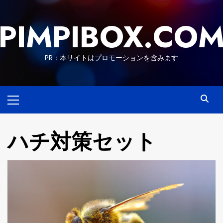
Skip
to
PIMPIBOX.CO
content
PR：本サイトはプロモーションを含みます
Primary
Menu
ハチ対策セット