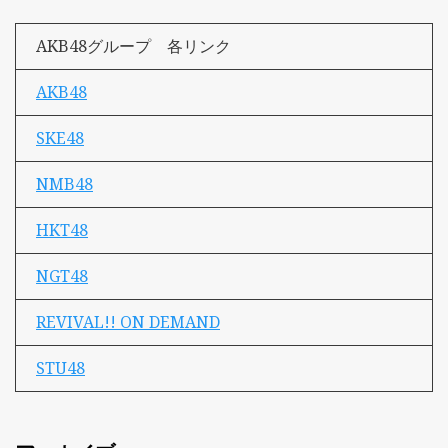
AKB48グループ 各リンク
AKB48
SKE48
NMB48
HKT48
NGT48
REVIVAL!! ON DEMAND
STU48