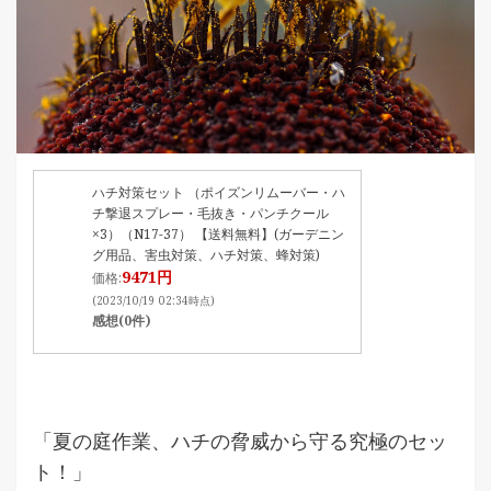
ハチ対策セット （ポイズンリムーバー・ハ
チ撃退スプレー・毛抜き・パンチクール
×3）（N17-37） 【送料無料】(ガーデニン
グ用品、害虫対策、ハチ対策、蜂対策)
9471円
価格:
(2023/10/19 02:34時点)
感想(0件)
「夏の庭作業、ハチの脅威から守る究極のセッ
ト！」