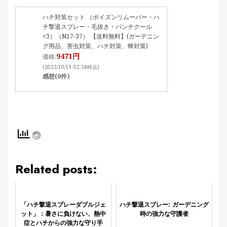
ハチ対策セット （ポイズンリムーバー・ハ
チ撃退スプレー・毛抜き・パンチクール
×3）（N17-37） 【送料無料】(ガーデニン
グ用品、害虫対策、ハチ対策、蜂対策)
9471円
価格:
(2023/10/19 02:34時点)
感想(0件)
Related posts:
「ハチ撃退スプレーダブルジェ
ハチ撃退スプレー: ガーデニング
ット」：暑さに負けない、熱中
時の強力な守護者
症とハチからの強力な守り手