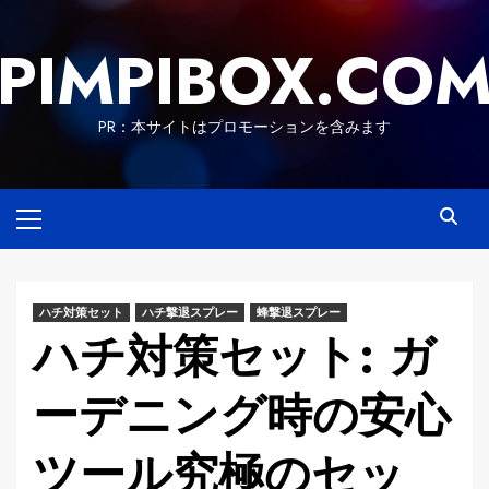
Skip
to
PIMPIBOX.CO
content
PR：本サイトはプロモーションを含みます
Primary
Menu
ハチ対策セット
ハチ撃退スプレー
蜂撃退スプレー
ハチ対策セット: ガ
ーデニング時の安心
ツール究極のセッ