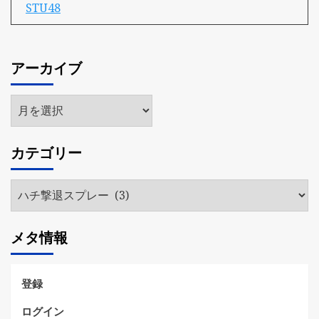
STU48
アーカイブ
ア
ー
カ
カテゴリー
イ
ブ
カ
テ
ゴ
メタ情報
リ
ー
登録
ログイン