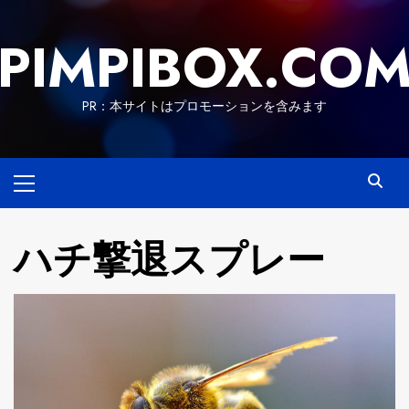
Skip
to
PIMPIBOX.CO
content
PR：本サイトはプロモーションを含みます
Primary
Menu
ハチ撃退スプレー