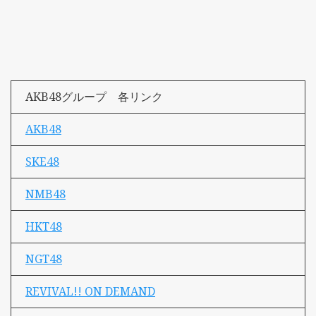
AKB48グループ 各リンク
AKB48
SKE48
NMB48
HKT48
NGT48
REVIVAL!! ON DEMAND