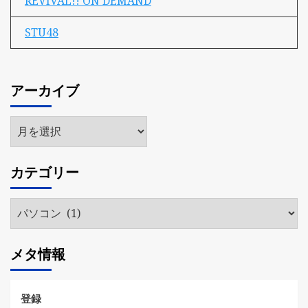
REVIVAL!! ON DEMAND
STU48
アーカイブ
ア
ー
カ
カテゴリー
イ
ブ
カ
テ
ゴ
メタ情報
リ
ー
登録