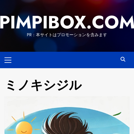
Skip
to
PIMPIBOX.CO
content
PR：本サイトはプロモーションを含みます
Primary
Menu
ミノキシジル