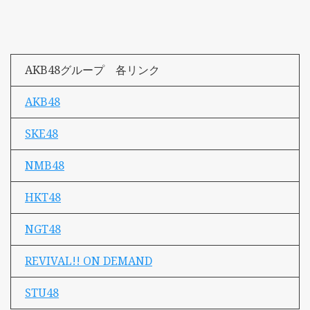
AKB48グループ 各リンク
AKB48
SKE48
NMB48
HKT48
NGT48
REVIVAL!! ON DEMAND
STU48