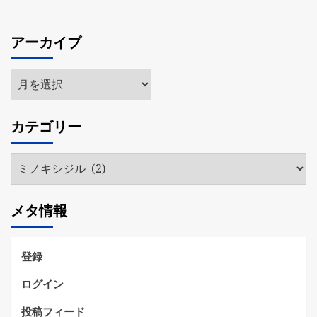
アーカイブ
ア
ー
カ
カテゴリー
イ
ブ
カ
テ
ゴ
メタ情報
リ
ー
登録
ログイン
投稿フィード