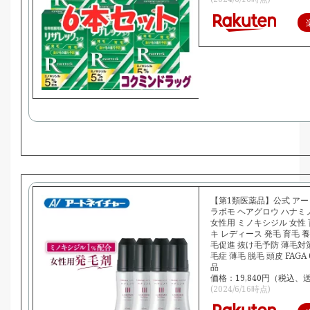
【第1類医薬品】公式 ア
ラボモ ヘアグロウ ハナミ
女性用 ミノキシジル 女性 
キ レディース 発毛 育毛 養
毛促進 抜け毛予防 薄毛対策
毛症 薄毛 脱毛 頭皮 FAGA 
品
価格：19,840円（税込、
(2024/6/16時点)