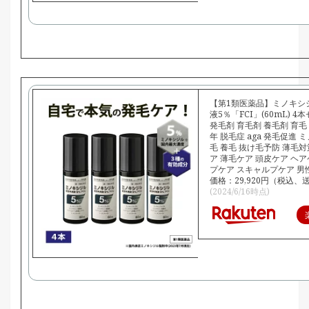
【第1類医薬品】ミノキシ
液5％「FCI」(60mL) 
発毛剤 育毛剤 養毛剤 育毛
年 脱毛症 aga 発毛促進 ミ
毛 養毛 抜け毛予防 薄毛対
ア 薄毛ケア 頭皮ケア ヘア
プケア スキャルプケア 男
価格：29,920円（税込、
(2024/6/16時点)