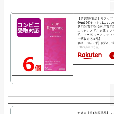
【第1類医薬品】リアップ
60ml 6個セット riup re
発毛剤 育毛剤 女性用育毛剤
エッセンス 毛生え薬 ミノ
毛・フケ 頭皮ケア レディ
ニ受取対応商品】
価格：28,722円（税込、
(2024/6/16時点)
新発売【第1類医薬品】フ