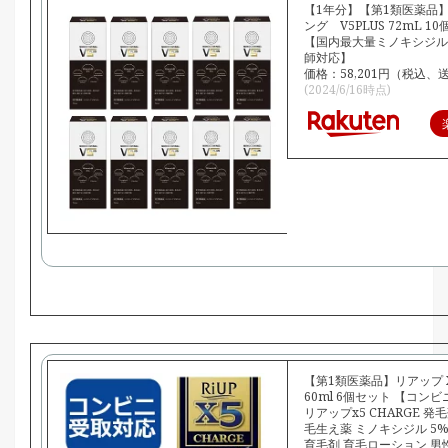
【1年分】【第1類医薬品
ング V5PLUS 72mL 1
【国内最大量ミノキシジル
師対応】
価格：58,201円（税込、
(2024/6/16時点)
【第1類医薬品】リアップ 
60ml 6個セット 【コン
リアップx5 CHARGE 発
毛生え薬 ミノキシジル 5%
育毛剤 育毛ローション 男