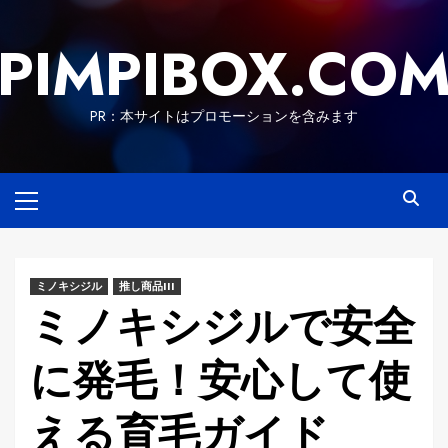
Skip
to
PIMPIBOX.CO
content
PR：本サイトはプロモーションを含みます
Primary
Menu
ミノキシジル
推し商品III
ミノキシジルで安全
に発毛！安心して使
える育毛ガイド