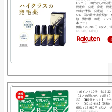
(72mL) 30代からの発
脱毛症 発毛 育毛 脱毛
の進行予防 発毛剤 ミノ
5% 国内最大濃度配合 
類 男性用 薄毛 メンズ
本セット
価格：20,200円（税込、
(2024/6/16時点)
＼ポイント10倍 6/16 23
【まとめ買いが、お得！】
品】【■6個セット】 リ
ワ 【60ml×6本】(興和)
価格：19,980円（税込、
(2024/6/16時点)