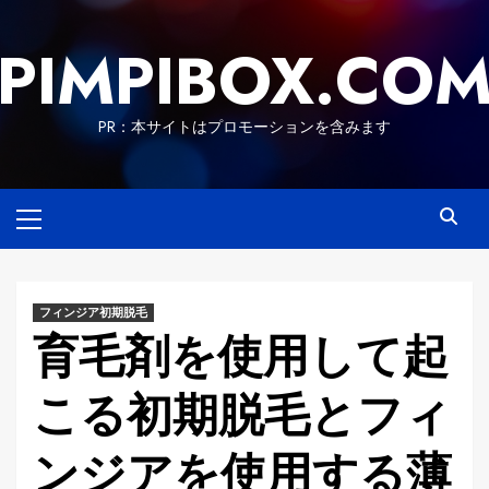
Skip
to
PIMPIBOX.CO
content
PR：本サイトはプロモーションを含みます
Primary
Menu
フィンジア初期脱毛
育毛剤を使用して起
こる初期脱毛とフィ
ンジアを使用する薄