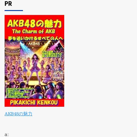
PR
AKB48の魅力
a: