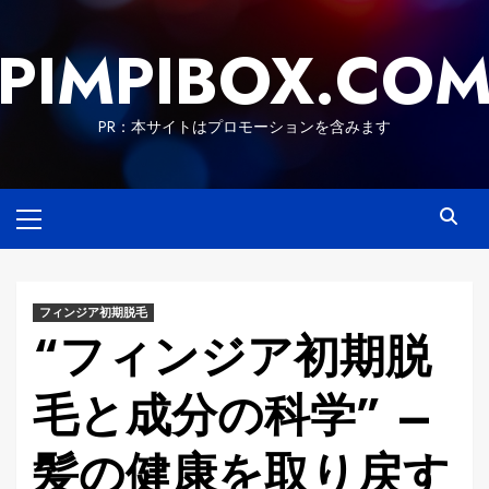
Skip
to
PIMPIBOX.CO
content
PR：本サイトはプロモーションを含みます
Primary
Menu
フィンジア初期脱毛
“フィンジア初期脱
毛と成分の科学” –
髪の健康を取り戻す