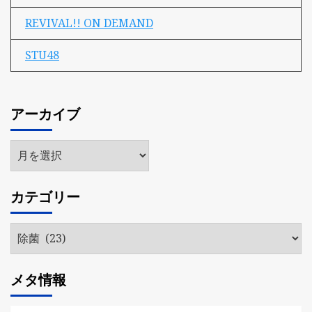
REVIVAL!! ON DEMAND
STU48
アーカイブ
ア
ー
カ
カテゴリー
イ
ブ
カ
テ
ゴ
メタ情報
リ
ー