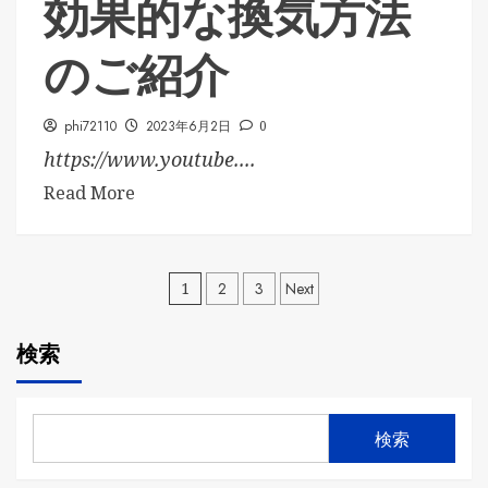
効果的な換気方法
のご紹介
phi72110
2023年6月2日
0
https://www.youtube....
Read More
投
1
2
3
Next
稿
検索
の
ペ
検索
ー