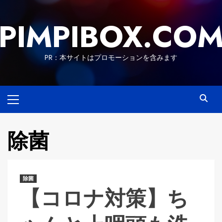
Skip
to
PIMPIBOX.CO
content
PR：本サイトはプロモーションを含みます
Primary
Menu
除菌
除菌
【コロナ対策】ち