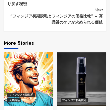
Reading
り戻す秘密
Next
“フィンジア初期脱毛とフィンジアの価格比較” – 高
品質のケアが求められる価値
More Stories
フィンジア初期脱毛
人気商品
フィンジア初期脱毛