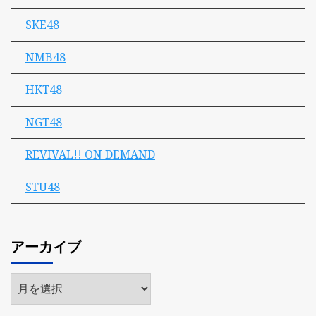
SKE48
NMB48
HKT48
NGT48
REVIVAL!! ON DEMAND
STU48
アーカイブ
ア
ー