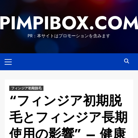
Skip
to
PIMPIBOX.CO
content
PR：本サイトはプロモーションを含みます
Primary
Menu
フィンジア初期脱毛
“フィンジア初期脱
毛とフィンジア長期
使用の影響” – 健康