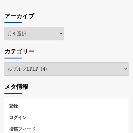
アーカイブ
ア
ー
カ
カテゴリー
イ
ブ
カ
テ
ゴ
メタ情報
リ
ー
登録
ログイン
投稿フィード