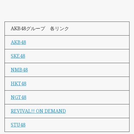
AKB48グループ 各リンク
AKB48
SKE48
NMB48
HKT48
NGT48
REVIVAL!! ON DEMAND
STU48