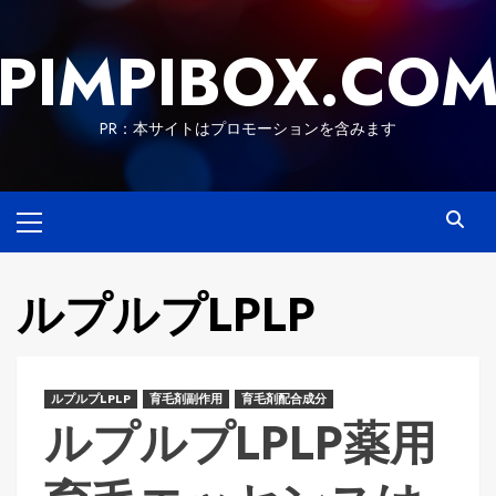
Skip
to
PIMPIBOX.CO
content
PR：本サイトはプロモーションを含みます
Primary
Menu
ルプルプLPLP
ルプルプLPLP
育毛剤副作用
育毛剤配合成分
ルプルプLPLP薬用