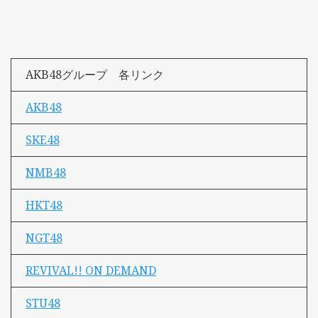
AKB48グループ 各リンク
AKB48
SKE48
NMB48
HKT48
NGT48
REVIVAL!! ON DEMAND
STU48