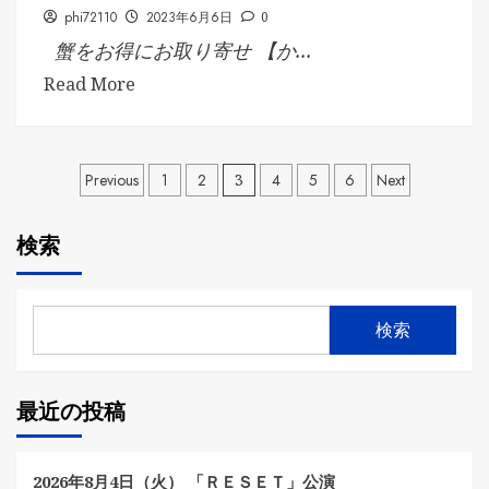
phi72110
2023年6月6日
0
蟹をお得にお取り寄せ 【か...
Read More
投
Previous
1
2
3
4
5
6
Next
稿
検索
の
ペ
検索
ー
ジ
最近の投稿
送
り
2026年8月4日（火） 「ＲＥＳＥＴ」公演