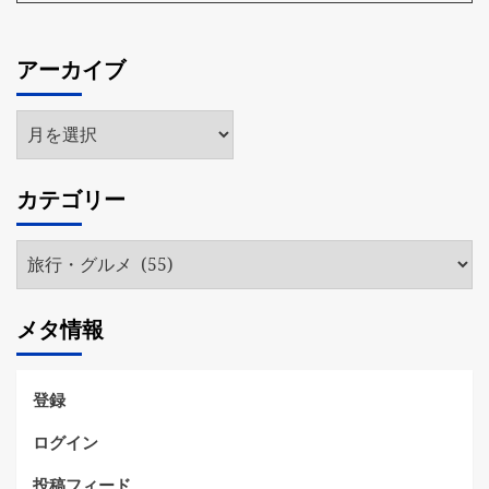
アーカイブ
ア
ー
カ
カテゴリー
イ
ブ
カ
テ
ゴ
メタ情報
リ
ー
登録
ログイン
投稿フィード