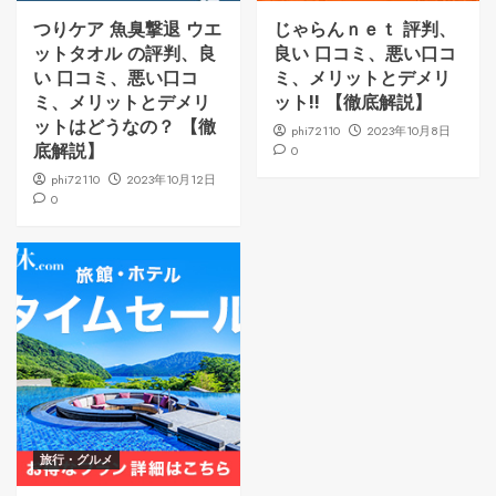
つりケア 魚臭撃退 ウエ
じゃらんｎｅｔ 評判、
ットタオル の評判、良
良い 口コミ、悪い口コ
い 口コミ、悪い口コ
ミ、メリットとデメリ
ミ、メリットとデメリ
ット!! 【徹底解説】
ットはどうなの？ 【徹
phi72110
2023年10月8日
底解説】
0
phi72110
2023年10月12日
0
旅行・グルメ