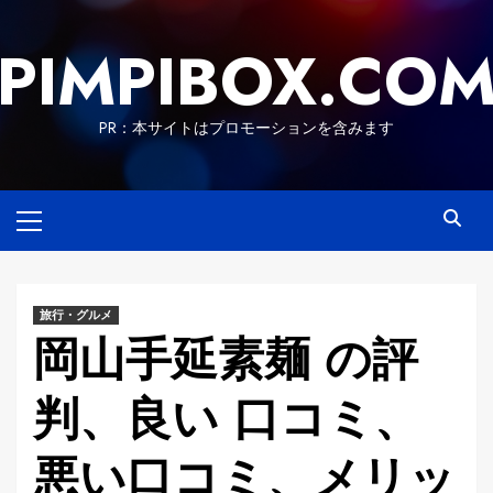
Skip
to
PIMPIBOX.CO
content
PR：本サイトはプロモーションを含みます
Primary
Menu
旅行・グルメ
岡山手延素麺 の評
判、良い 口コミ、
悪い口コミ、メリッ