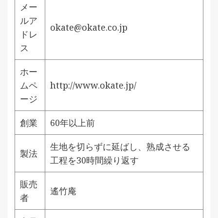
メー
ルア
okate@okate.co.jp
ドレ
ス
ホー
ムペ
http://www.okate.jp/
ージ
創業
60年以上前
生地を切らずに延ばし、熟成させる
製法
工程を30時間繰り返す
販売
遙竹庵
者