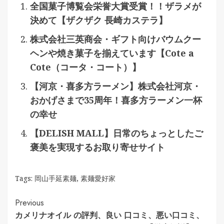
全国菓子博覧会栄誉大賞受賞！！ザラメが
決めて【ザクザク 長崎カステラ】
株式会社三英商会・ギフト向けバウムクー
ヘンや焼き菓子を揃えています【Cote a
Cote（コータ・コート）】
【河京・喜多方ラーメン】株式会社河京・
おかげさまで35周年！喜多方ラーメン一杯
の幸せ
【DELISH MALL】日常のちょっとしたご
褒美を実現するお取り寄せサイト
Tags:
岡山手延素麺
,
素麺愛好家
Continue
Previous
カメリナオイル の評判、良い 口コミ、悪い口コミ、