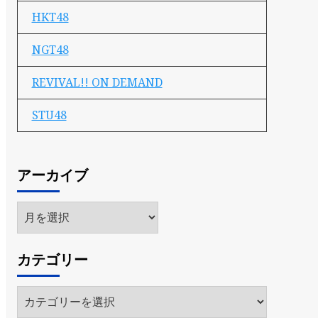
HKT48
NGT48
REVIVAL!! ON DEMAND
STU48
アーカイブ
ア
ー
カ
カテゴリー
イ
ブ
カ
テ