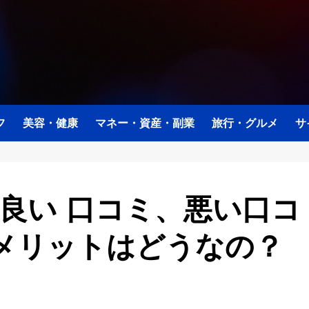
フ
美容・健康
マネー・資産・副業
旅行・グルメ
サ
判、良い 口コミ、悪い口コ
メリットはどうなの？