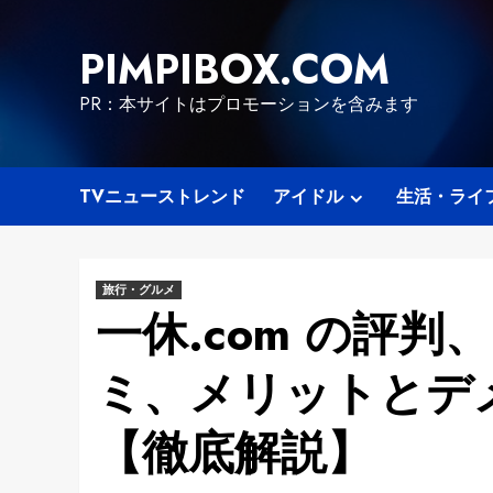
Skip
to
PIMPIBOX.COM
content
PR：本サイトはプロモーションを含みます
TVニューストレンド
アイドル
生活・ライ
旅行・グルメ
一休.com の評
ミ、メリットとデ
【徹底解説】