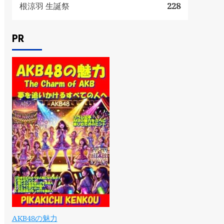
根涼羽 生誕祭
228
PR
AKB48の魅力