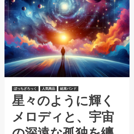
ぼっちざろっく
人気商品
結束バンド
星々のように輝く
メロディと、宇宙
の深遠な孤独を纏