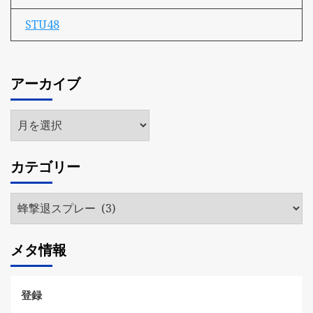
STU48
アーカイブ
ア
ー
カ
カテゴリー
イ
ブ
カ
テ
ゴ
メタ情報
リ
ー
登録