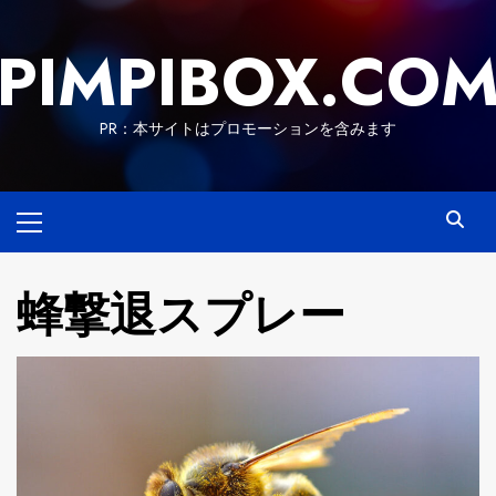
Skip
to
PIMPIBOX.CO
content
PR：本サイトはプロモーションを含みます
Primary
Menu
蜂撃退スプレー