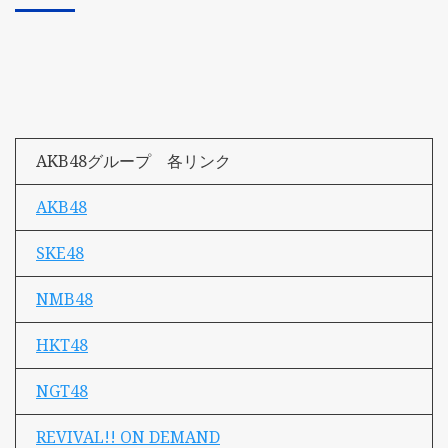
AKB48グループ 各リンク
AKB48
SKE48
NMB48
HKT48
NGT48
REVIVAL!! ON DEMAND