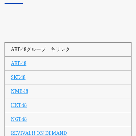
AKB48グループ 各リンク
AKB48
SKE48
NMB48
HKT48
NGT48
REVIVAL!! ON DEMAND