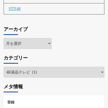
STU48
アーカイブ
ア
ー
カ
カテゴリー
イ
ブ
カ
テ
ゴ
メタ情報
リ
ー
登録