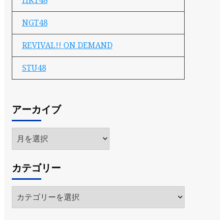
HKT48
NGT48
REVIVAL!! ON DEMAND
STU48
アーカイブ
ア
ー
カ
カテゴリー
イ
ブ
カ
テ
ゴ