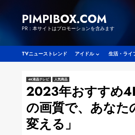
Skip
to
PIMPIBOX.COM
content
PR：本サイトはプロモーションを含みます
TVニューストレンド
アイドル
生活・ライ
4K液晶テレビ
人気商品
2023年おすすめ
の画質で、あなた
変える」