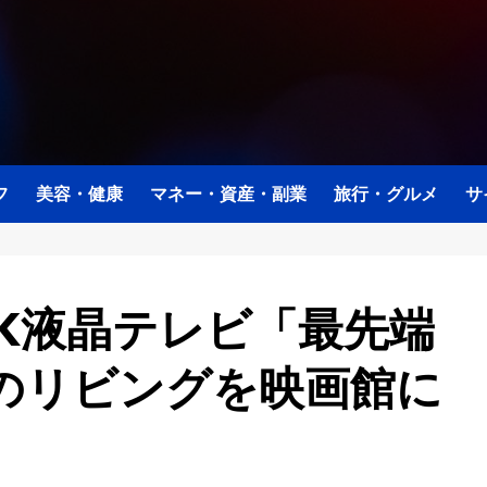
フ
美容・健康
マネー・資産・副業
旅行・グルメ
サ
4K液晶テレビ「最先端
のリビングを映画館に