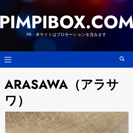
Skip
to
PIMPIBOX.CO
content
PR：本サイトはプロモーションを含みます
Primary
Menu
ARASAWA（アラサ
ワ）