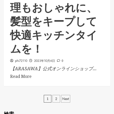
理もおしゃれに、
髪型をキープして
快適キッチンタイ
ムを！
phi72110
2023年10月4日
0
【ARASAWA】公式オンラインショップ...
Read More
投
1
2
Next
稿