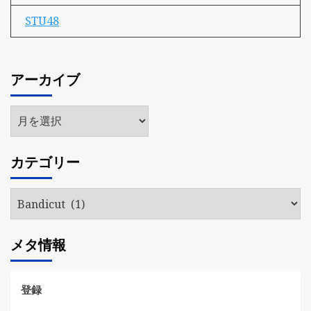
STU48
アーカイブ
ア
ー
カ
カテゴリー
イ
ブ
カ
テ
ゴ
メタ情報
リ
ー
登録