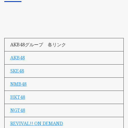
AKB48グループ 各リンク
AKB48
SKE48
NMB48
HKT48
NGT48
REVIVAL!! ON DEMAND