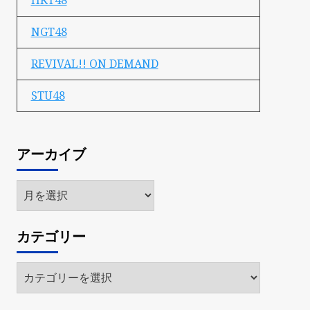
HKT48
NGT48
REVIVAL!! ON DEMAND
STU48
アーカイブ
ア
ー
カ
カテゴリー
イ
ブ
カ
テ
ゴ