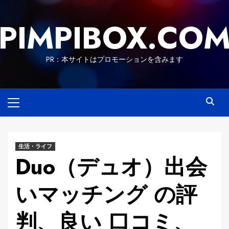
Skip
to
PIMPIBOX.CO
content
PR：本サイトはプロモーションを含みます
Primary
Menu
生活・ライフ
Duo（デュオ）出会
いマッチング の評
判、良い 口コミ、