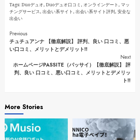
Tags:
Duoデュオ
,
Duoデュオ口コミ
,
オンラインデート
,
マッ
チングサービス
,
出会い系サイト
,
出会い系サイト評判
,
安全な
出会い
Continue
Previous
チュチュアンナ 【徹底解説】 評判、良い 口コミ、悪
Reading
い口コミ、メリットとデメリット!!
Next
ホームページPASSITE（パッサイ）【徹底解説】 評
判、良い 口コミ、悪い口コミ、メリットとデメリッ
ト!!
More Stories