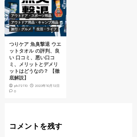
アウトドア・スポーツ用品
アウトドア用品・キャンプ用品
旅行・グルメ
生活・ライフ
つりケア 魚臭撃退 ウエ
ットタオル の評判、良
い 口コミ、悪い口コ
ミ、メリットとデメリ
ットはどうなの？ 【徹
底解説】
phi72110
2023年10月12日
0
コメントを残す