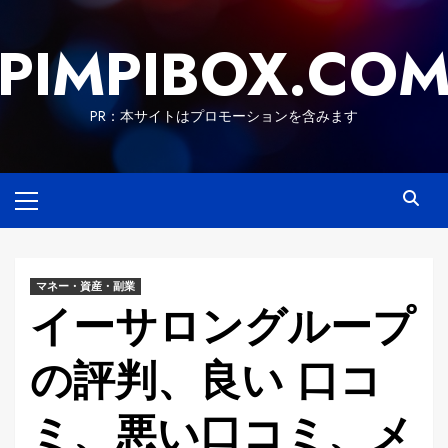
Skip
to
PIMPIBOX.CO
content
PR：本サイトはプロモーションを含みます
Primary
Menu
マネー・資産・副業
イーサロングループ
の評判、良い 口コ
ミ、悪い口コミ、メ