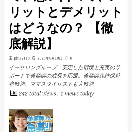
リットとデメリット
はどうなの？ 【徹
底解説】
phi72110
2023年6月18日
0
イーサロングループ：安定した環境と充実のサ
ポートで美容師の成長を応援。美容師免許保持
者歓迎、ママスタイリストも大歓迎
242 total views
, 1 views today