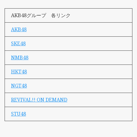
AKB48グループ 各リンク
AKB48
SKE48
NMB48
HKT48
NGT48
REVIVAL!! ON DEMAND
STU48