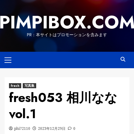
Skip
to
PIMPIBOX.CO
content
PR：本サイトはプロモーションを含みます
Primary
Menu
fresh
写真集
fresh053 相川なな
vol.1
phi72110
2023年12月29日
0