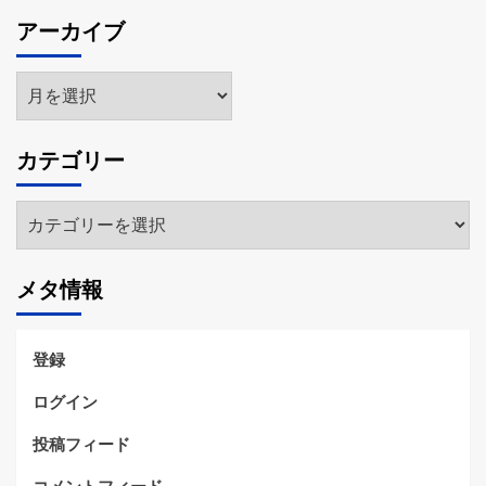
アーカイブ
ア
ー
カ
カテゴリー
イ
ブ
カ
テ
ゴ
メタ情報
リ
ー
登録
ログイン
投稿フィード