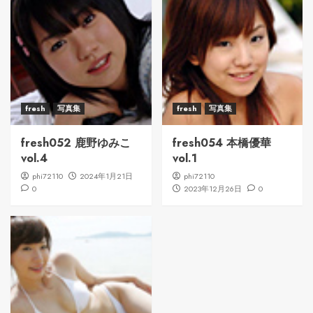
fresh
写真集
fresh
写真集
fresh052 鹿野ゆみこ
fresh054 本橋優華
vol.4
vol.1
phi72110
2024年1月21日
phi72110
0
2023年12月26日
0