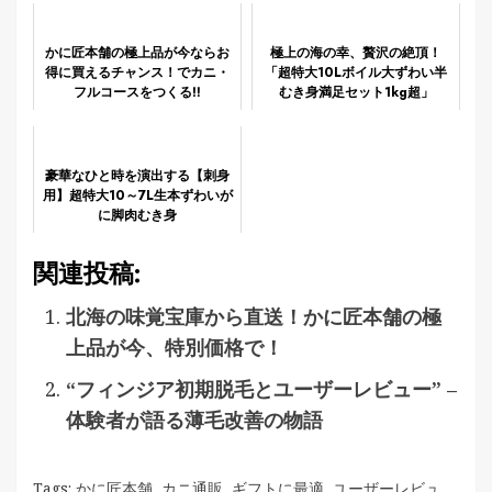
かに匠本舗の極上品が今ならお
極上の海の幸、贅沢の絶頂！
得に買えるチャンス！でカニ・
「超特大10Lボイル大ずわい半
フルコースをつくる‼
むき身満足セット1kg超」
豪華なひと時を演出する【刺身
用】超特大10～7L生本ずわいが
に脚肉むき身
関連投稿:
北海の味覚宝庫から直送！かに匠本舗の極
上品が今、特別価格で！
“フィンジア初期脱毛とユーザーレビュー” –
体験者が語る薄毛改善の物語
Tags:
かに匠本舗
,
カニ通販
,
ギフトに最適
,
ユーザーレビュ