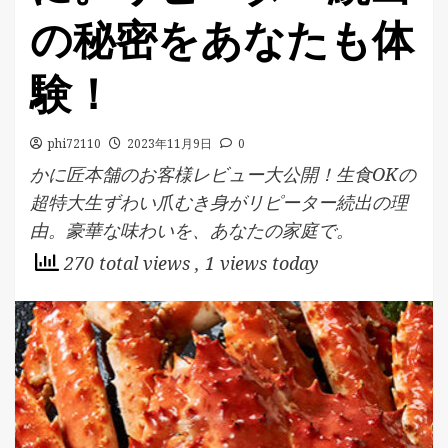
の秘密をあなたも体
験！
phi72110
2023年11月9日
0
かに匠本舗のお客様レビュー大公開！生食OKの
超特大生ずわい爪むき身がリピーター続出の理
由。豪華な味わいを、あなたの家庭で。
270 total views
, 1 views today