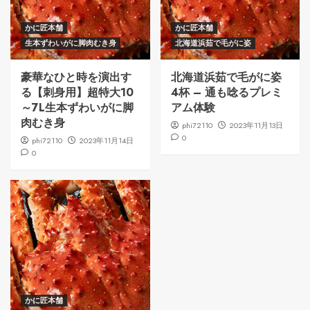
かに匠本舗
かに匠本舗
生本ずわいがに脚肉むき身
北海道浜茹で毛がに姿
豪華なひと時を演出す
北海道浜茹で毛がに姿
る【刺身用】超特大10
4杯 – 通も唸るプレミ
～7L生本ずわいがに脚
アム体験
肉むき身
phi72110
2023年11月13日
0
phi72110
2023年11月14日
0
かに匠本舗