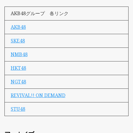
AKB48グループ 各リンク
AKB48
SKE48
NMB48
HKT48
NGT48
REVIVAL!! ON DEMAND
STU48