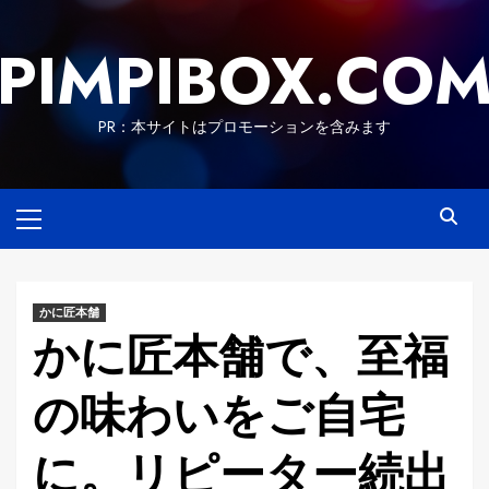
Skip
to
PIMPIBOX.CO
content
PR：本サイトはプロモーションを含みます
Primary
Menu
かに匠本舗
かに匠本舗で、至福
の味わいをご自宅
に。リピーター続出