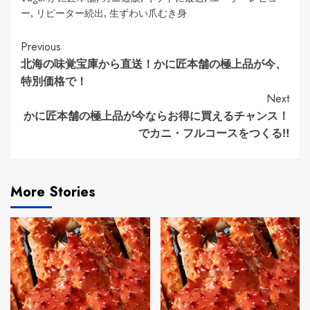
ー
,
リピーター続出
,
生ずわい爪むき身
Continue
Previous
北海の味覚宝庫から直送！かに匠本舗の極上品が今、
Reading
特別価格で！
Next
かに匠本舗の極上品が今ならお得に買えるチャンス！
でカニ・フルコースをつくる‼
More Stories