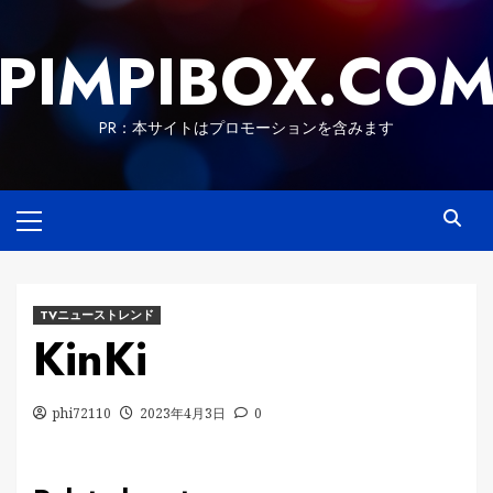
Skip
to
PIMPIBOX.CO
content
PR：本サイトはプロモーションを含みます
Primary
Menu
TVニューストレンド
KinKi
phi72110
2023年4月3日
0