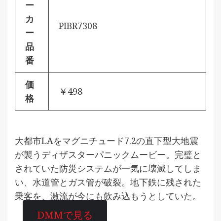
ー
カ
PIBR7308
ー
品
番
価
￥498
格
大都市LAをマグニチュード7.2の直下型大地震
が襲うディザスターパニックムービー。完璧と
されていた防災システムが一気に壊滅してしま
い、水道管とガス管が破裂。地下鉄に残された
乗客を、激流が今にも飲み込もうとしていた。
DMMで見る