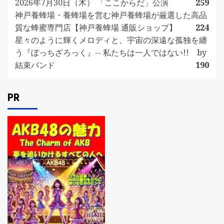
2026年7月30日（木） 「ここからだ」公演
259
神戸養蜂場・養蜂場を営む神戸養蜂場が厳選した高品
質な蜂蜜専門店【神戸養蜂場 通販ショップ】
224
星々のように輝くメロディと、宇宙の深遠な孤独を纏
う『ぼっちざろっく』-- 私たちは一人ではない!! by
結束バンド
190
PR