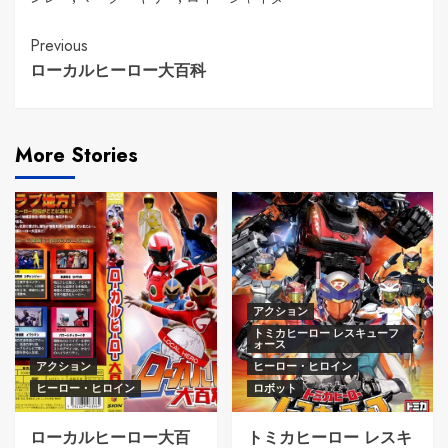
Continue
Previous
ローカルヒーロー大百科
Reading
More Stories
アクション
トミカヒーロー レスキューフ
ォース
アクション
ヒーロー・ヒロイン
ヒーロー・ヒロイン
ロボット
ローカルヒーロー大百
トミカヒーロー レスキ