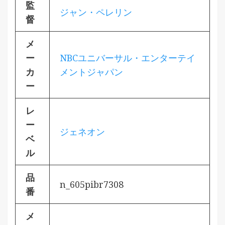
監
ジャン・ペレリン
督
メ
ー
NBCユニバーサル・エンターテイ
カ
メントジャパン
ー
レ
ー
ジェネオン
ベ
ル
品
n_605pibr7308
番
メ