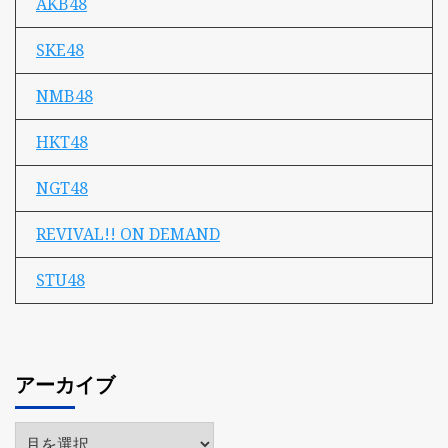
AKB48
SKE48
NMB48
HKT48
NGT48
REVIVAL!! ON DEMAND
STU48
アーカイブ
ア