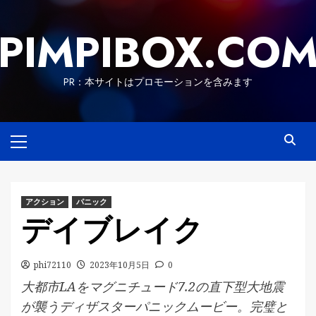
Skip
to
PIMPIBOX.CO
content
PR：本サイトはプロモーションを含みます
Primary
Menu
アクション
パニック
デイブレイク
phi72110
2023年10月5日
0
大都市LAをマグニチュード7.2の直下型大地震
が襲うディザスターパニックムービー。完璧と