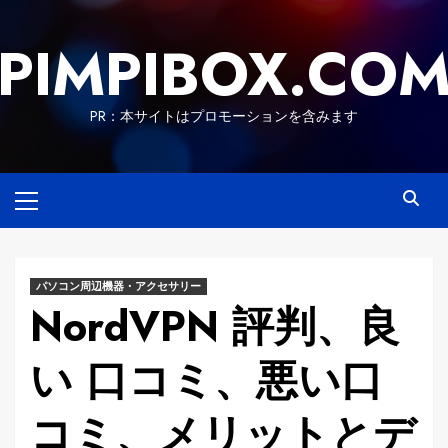
Skip
to
PIMPIBOX.CO
content
PR：本サイトはプロモーションを含みます
Primary
Menu
パソコン周辺機器・アクセサリー
NordVPN 評判、良
い 口コミ、悪い口
コミ、メリットとデ