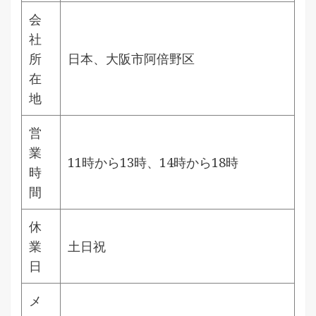
会
社
所
日本、大阪市阿倍野区
在
地
営
業
11時から13時、14時から18時
時
間
休
業
土日祝
日
メ