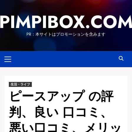
Skip
to
PIMPIBOX.CO
content
PR：本サイトはプロモーションを含みます
Primary
Menu
生活・ライフ
ピースアップ の評
判、良い 口コミ、
悪い口コミ、メリッ