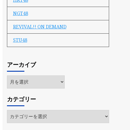
HKT48
NGT48
REVIVAL!! ON DEMAND
STU48
アーカイブ
ア
ー
カ
カテゴリー
イ
ブ
カ
テ
ゴ