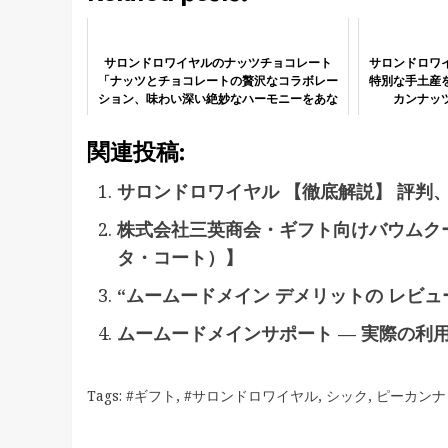
サロンドロワイヤルのナッツチョコレート
サロンドロワ
「ナッツとチョコレートの贅沢なコラボレー
特別な手土産
ション、味わい深い絶妙なハーモニーをあな
カンナッ
たに」
関連投稿:
サロンドロワイヤル 【徹底解説】 評判
株式会社三英商会・ギフト向けバウムクーヘ
タ・コート）】
“ムームードメイン デメリットの レビュ
ムームードメインサポート — 実際の利
Tags:
#ギフト
,
#サロンドロワイヤル
,
シック
,
ピーカンナ