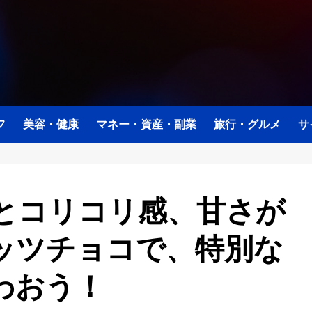
フ
美容・健康
マネー・資産・副業
旅行・グルメ
サ
とコリコリ感、甘さが
ッツチョコで、特別な
わおう！