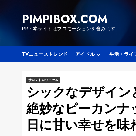
Skip
to
PIMPIBOX.COM
content
PR：本サイトはプロモーションを含みます
TVニューストレンド
アイドル
生活・ライ
サロンドロワイヤル
シックなデザイン
絶妙なピーカンナ
日に甘い幸せを味