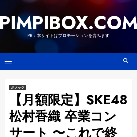
Skip
to
PIMPIBOX.CO
content
PR：本サイトはプロモーションを含みます
Primary
Menu
ボメック
【月額限定】SKE48
松村香織 卒業コン
サート 〜これで終