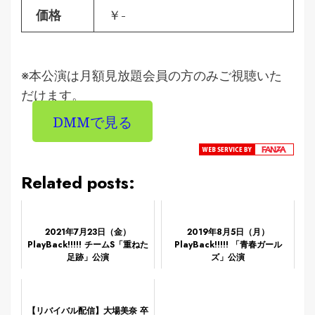
価格
￥-
※本公演は月額見放題会員の方のみご視聴いた
だけます。
DMMで見る
Related posts:
2021年7月23日（金）
2019年8月5日（月）
PlayBack!!!!! チームS「重ねた
PlayBack!!!!! 「青春ガール
足跡」公演
ズ」公演
【リバイバル配信】大場美奈 卒