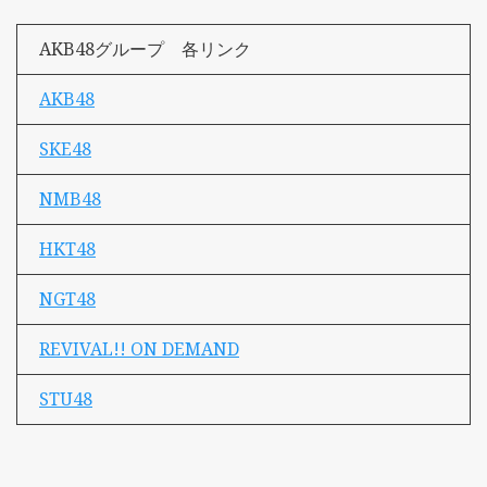
AKB48グループ 各リンク
AKB48
SKE48
NMB48
HKT48
NGT48
REVIVAL!! ON DEMAND
STU48