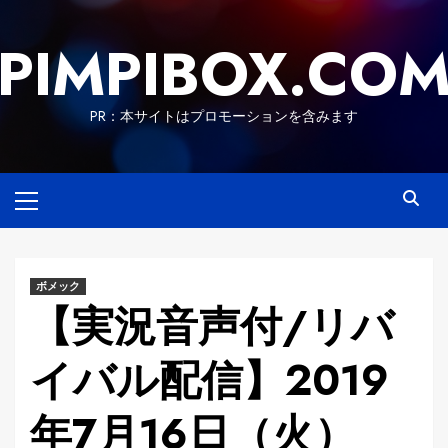
Skip
to
PIMPIBOX.CO
content
PR：本サイトはプロモーションを含みます
Primary
Menu
ボメック
【実況音声付/リバ
イバル配信】2019
年7月16日（火）