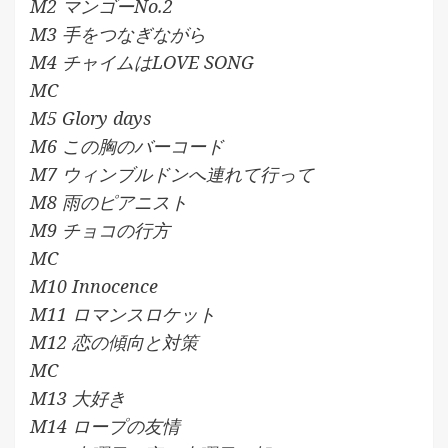
M2 マンゴーNo.2
M3 手をつなぎながら
M4 チャイムはLOVE SONG
MC
M5 Glory days
M6 この胸のバーコード
M7 ウィンブルドンへ連れて行って
M8 雨のピアニスト
M9 チョコの行方
MC
M10 Innocence
M11 ロマンスロケット
M12 恋の傾向と対策
MC
M13 大好き
M14 ロープの友情