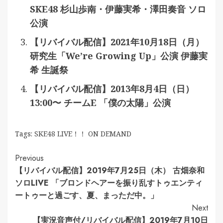
SKE48 杉山歩南・伊藤実希・澤田奏音 ソロ
公演
【リバイバル配信】2021年10月18日（月）
研究生「We’re Growing Up」公演 伊藤実
希 生誕祭
【リバイバル配信】2013年8月4日（日）
13:00〜 チームE 「僕の太陽」公演
Tags:
SKE48 LIVE！！ ON DEMAND
Continue
Previous
【リバイバル配信】2019年7月25日（木） 古畑奈和
Reading
ソロLIVE 「ブロンドヘアーを振り乱すトゥエンティ
ートゥーと過ごす、夏、まっただ中。」
Next
【実況音声付/リバイバル配信】2019年7月10日