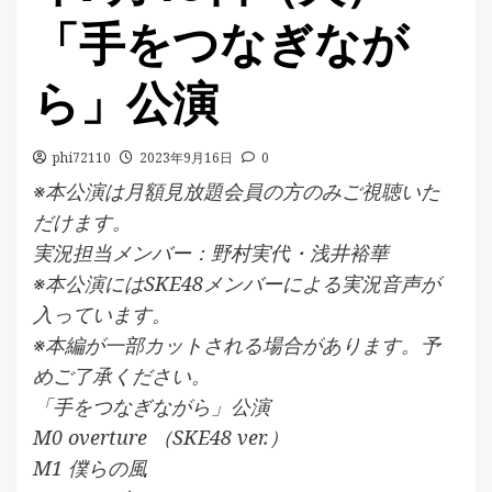
「手をつなぎなが
ら」公演
phi72110
2023年9月16日
0
※本公演は月額見放題会員の方のみご視聴いた
だけます。
実況担当メンバー：野村実代・浅井裕華
※本公演にはSKE48メンバーによる実況音声が
入っています。
※本編が一部カットされる場合があります。予
めご了承ください。
「手をつなぎながら」公演
M0 overture （SKE48 ver.）
M1 僕らの風