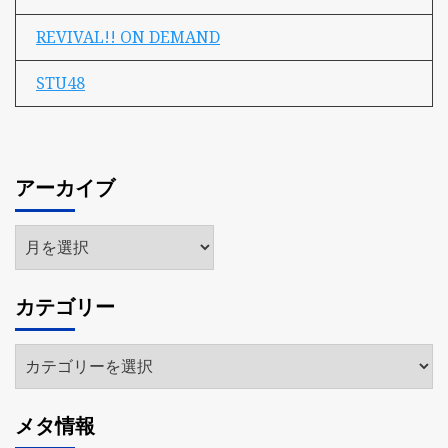
REVIVAL!! ON DEMAND
STU48
アーカイブ
ア
ー
カ
カテゴリー
イ
ブ
カ
テ
ゴ
メタ情報
リ