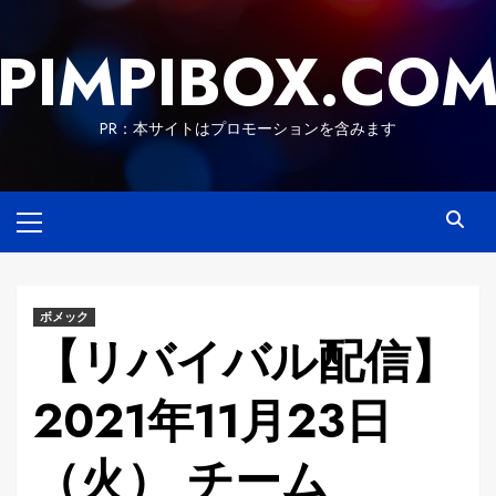
Skip
to
PIMPIBOX.CO
content
PR：本サイトはプロモーションを含みます
Primary
Menu
ボメック
【リバイバル配信】
2021年11月23日
（火） チーム