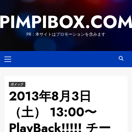
Skip
to
PIMPIBOX.CO
content
PR：本サイトはプロモーションを含みます
Primary
Menu
ボメック
2013年8月3日
（土） 13:00〜
PlayBack!!!!! チー