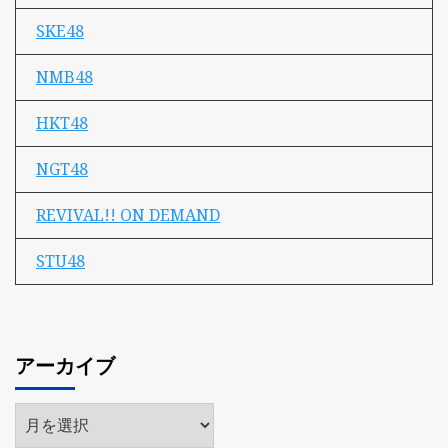
SKE48
NMB48
HKT48
NGT48
REVIVAL!! ON DEMAND
STU48
アーカイブ
ア
ー