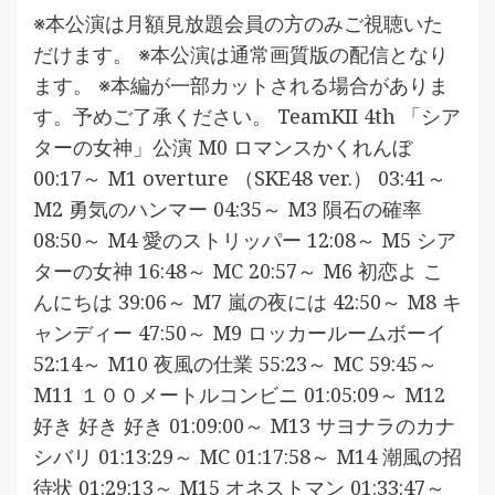
※本公演は月額見放題会員の方のみご視聴いた
だけます。 ※本公演は通常画質版の配信となり
ます。 ※本編が一部カットされる場合がありま
す。予めご了承ください。 TeamKII 4th 「シア
ターの女神」公演 M0 ロマンスかくれんぼ
00:17～ M1 overture （SKE48 ver.） 03:41～
M2 勇気のハンマー 04:35～ M3 隕石の確率
08:50～ M4 愛のストリッパー 12:08～ M5 シア
ターの女神 16:48～ MC 20:57～ M6 初恋よ こ
んにちは 39:06～ M7 嵐の夜には 42:50～ M8 キ
ャンディー 47:50～ M9 ロッカールームボーイ
52:14～ M10 夜風の仕業 55:23～ MC 59:45～
M11 １００メートルコンビニ 01:05:09～ M12
好き 好き 好き 01:09:00～ M13 サヨナラのカナ
シバリ 01:13:29～ MC 01:17:58～ M14 潮風の招
待状 01:29:13～ M15 オネストマン 01:33:47～