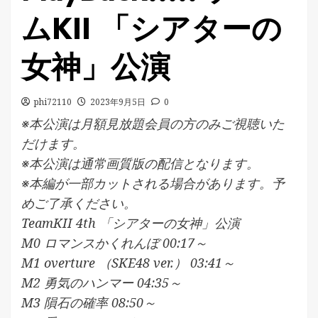
ムKII 「シアターの
女神」公演
phi72110
2023年9月5日
0
※本公演は月額見放題会員の方のみご視聴いた
だけます。
※本公演は通常画質版の配信となります。
※本編が一部カットされる場合があります。予
めご了承ください。
TeamKII 4th 「シアターの女神」公演
M0 ロマンスかくれんぼ 00:17～
M1 overture （SKE48 ver.） 03:41～
M2 勇気のハンマー 04:35～
M3 隕石の確率 08:50～