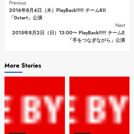
Continue
Previous
2016年8月4日（木）PlayBack!!!!! チームKII
Reading
「0start」公演
Next
2015年8月2日（日）13:00〜 PlayBack!!!!! チームE
「手をつなぎながら」公演
More Stories