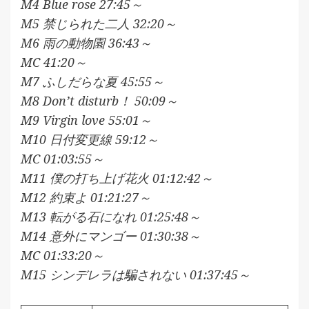
M4 Blue rose 27:45～
M5 禁じられた二人 32:20～
M6 雨の動物園 36:43～
MC 41:20～
M7 ふしだらな夏 45:55～
M8 Don’t disturb！ 50:09～
M9 Virgin love 55:01～
M10 日付変更線 59:12～
MC 01:03:55～
M11 僕の打ち上げ花火 01:12:42～
M12 約束よ 01:21:27～
M13 転がる石になれ 01:25:48～
M14 意外にマンゴー 01:30:38～
MC 01:33:20～
M15 シンデレラは騙されない 01:37:45～