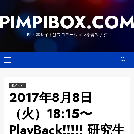
Skip
to
PIMPIBOX.CO
content
PR：本サイトはプロモーションを含みます
Primary
Menu
ボメック
2017年8月8日
（火）18:15〜
PlayBack!!!!! 研究生