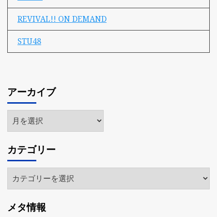
REVIVAL!! ON DEMAND
STU48
アーカイブ
ア
ー
カ
カテゴリー
イ
ブ
カ
テ
ゴ
メタ情報
リ