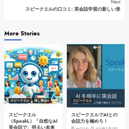
Reading
Next
​スピークエルの口コミ: 英会話学習の新しい形
More Stories
スピークエル
推し商品II
スピークエル
スピークエル
スピークエルでAIとの
（SpeakL）「自然なAI
会話力を極めろ！
英会話で、明るい未来
phi72110
2023年11月13日