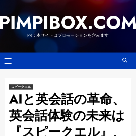
Skip
to
PIMPIBOX.CO
content
PR：本サイトはプロモーションを含みます
Primary
Menu
スピークエル
AIと英会話の革命、
英会話体験の未来は
『スピークエル』、