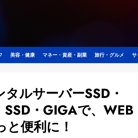
フ
美容・健康
マネー・資産・副業
旅行・グルメ
サ
タルサーバーSSD・
​​SSD・GIGAで、WEB
っと便利に！