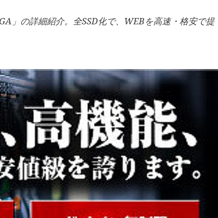
GA」の詳細紹介。全SSD化で、WEBを高速・格安で提