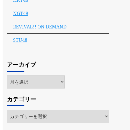
HKT48
NGT48
REVIVAL!! ON DEMAND
STU48
アーカイブ
ア
ー
カ
カテゴリー
イ
ブ
カ
テ
ゴ