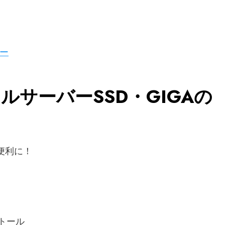
ー
サーバーSSD・GIGAの
と便利に！
トール