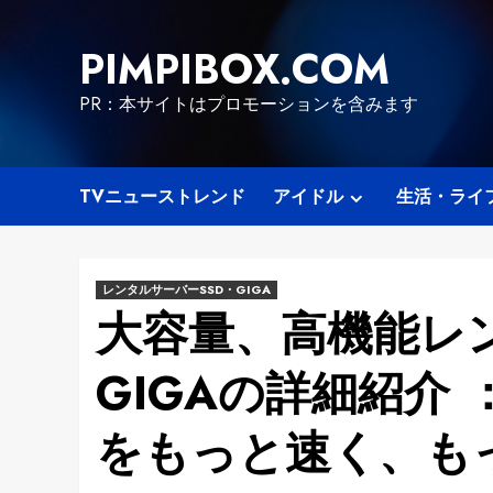
Skip
to
PIMPIBOX.COM
content
PR：本サイトはプロモーションを含みます
TVニューストレンド
アイドル
生活・ライ
レンタルサーバーSSD・GIGA
大容量、高機能レン
GIGAの詳細紹介 ：
をもっと速く、も