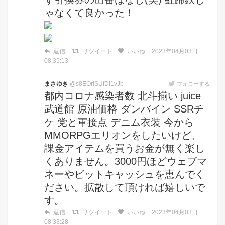
ゃなくて良かった！
返信
リツイート
いいね
2023年04月03日
08:35:13
まさゆき
@s8EOriSUfDl1vJb
フォローする
都内コロナ感染者数 北斗揃い juice
武道館 原油価格 ダンバイン SSRチ
ケ 党と軍接点 デニム衣装 今から
MMORPGエリオンをしたいけど、
課金アイテムを買うお金が無く楽し
くありません。3000円ほどウェブマ
ネーやビットキャッシュを恵んでく
ださい。拡散して頂ければ嬉しいで
す。
返信
リツイート
いいね
2023年04月03日
08:33:28