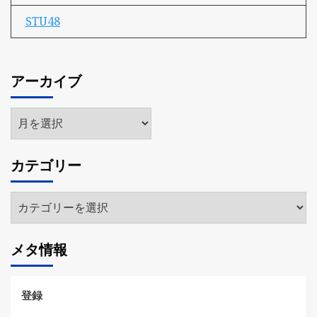
STU48
アーカイブ
ア
ー
カ
カテゴリー
イ
ブ
カ
テ
ゴ
メタ情報
リ
ー
登録