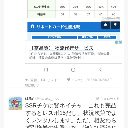
返信
リツイート
いいね
2023年04月03日
08:38:47
はるか
@haruka_mod
フォローする
SSRチケは賢ネイチャ。これも完凸
するとレスボ15だし、状況次第でよ
くレンタルします。ただ、相変わら
ず引換券の出番はなし(笑) 虹蹄鉄じ