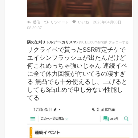
返信
リツイート
いいね
2023年04月03日
08:39:37
隣の芝刈リトルデー(カリスマ)
@CEO60main
フォローする
サクライベで貰ったSSR確定チケで
エイシンフラッシュが出たんだけど
何これめっちゃ強いじゃん 連続イベ
に全て体力回復が付いてるの凄すぎ
る 無凸でも十分使えるし、上げると
しても3凸止めで申し分ない性能し
てる