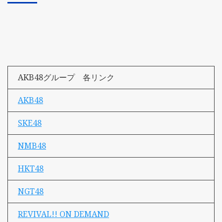
AKB48グループ 各リンク
AKB48
SKE48
NMB48
HKT48
NGT48
REVIVAL!! ON DEMAND