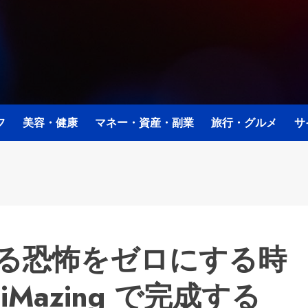
フ
美容・健康
マネー・資産・副業
旅行・グルメ
サ
る恐怖をゼロにする時
× iMazing で完成する