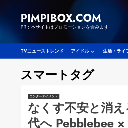
Skip
to
PIMPIBOX.COM
content
PR：本サイトはプロモーションを含みます
TVニューストレンド
アイドル
生活・ライ
スマートタグ
エンターテイメント
なくす不安と消え
代へ Pebblebee 