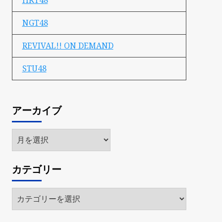
HKT48
NGT48
REVIVAL!! ON DEMAND
STU48
アーカイブ
ア
ー
カ
カテゴリー
イ
ブ
カ
テ
ゴ