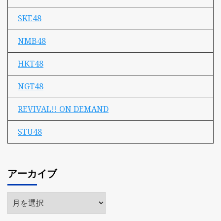
SKE48
NMB48
HKT48
NGT48
REVIVAL!! ON DEMAND
STU48
アーカイブ
ア
ー