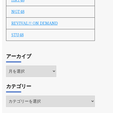
HKT48
NGT48
REVIVAL!! ON DEMAND
STU48
アーカイブ
ア
ー
カ
カテゴリー
イ
ブ
カ
テ
ゴ