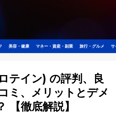
フ
美容・健康
マネー・資産・副業
旅行・グルメ
サ
マイプロテイン) の評判、良
口コミ、メリットとデメ
？ 【徹底解説】