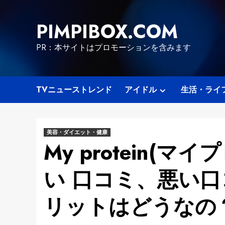
Skip
to
PIMPIBOX.COM
content
PR：本サイトはプロモーションを含みます
TVニューストレンド
アイドル
生活・ライ
美容・ダイエット・健康
My protein(
い 口コミ、悪い
リットはどうなの