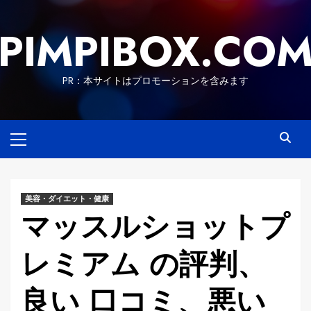
Skip
to
PIMPIBOX.CO
content
PR：本サイトはプロモーションを含みます
Primary
Menu
美容・ダイエット・健康
マッスルショットプ
レミアム の評判、
良い 口コミ、悪い