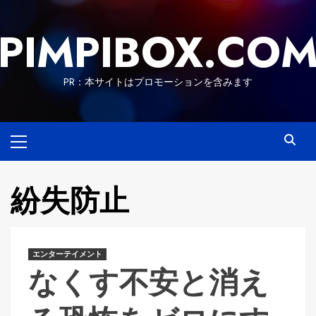
Skip
to
PIMPIBOX.CO
content
PR：本サイトはプロモーションを含みます
Primary
Menu
紛失防止
エンターテイメント
なくす不安と消え