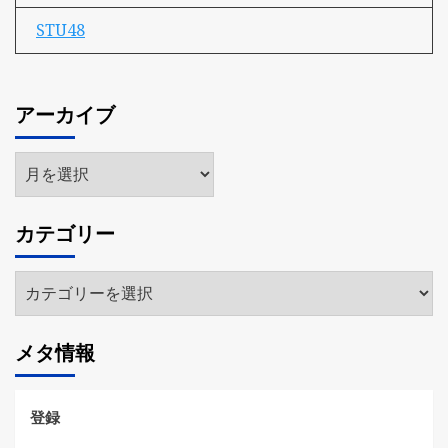
STU48
アーカイブ
ア
ー
カ
カテゴリー
イ
ブ
カ
テ
ゴ
メタ情報
リ
ー
登録