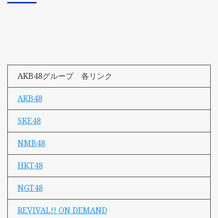
AKB48グループ 各リンク
AKB48
SKE48
NMB48
HKT48
NGT48
REVIVAL!! ON DEMAND